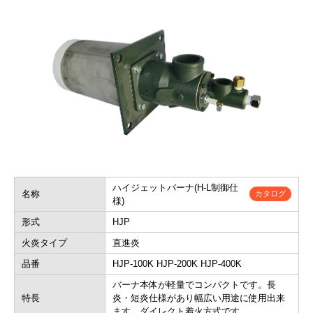
ハイジェットバーナ(H-L制御仕
名称
カタログ
様)
形式
HJP
火炎タイプ
直進炎
品番
HJP-100K HJP-200K HJP-400K
バーナ本体が軽量でコンパクトです。長
特長
炎・短炎仕様があり幅広い用途に使用出来
ます。ダイレクト着火方式です。