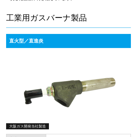
工業用ガスバーナ製品
直火型／直進炎
大阪ガス開発当社製造