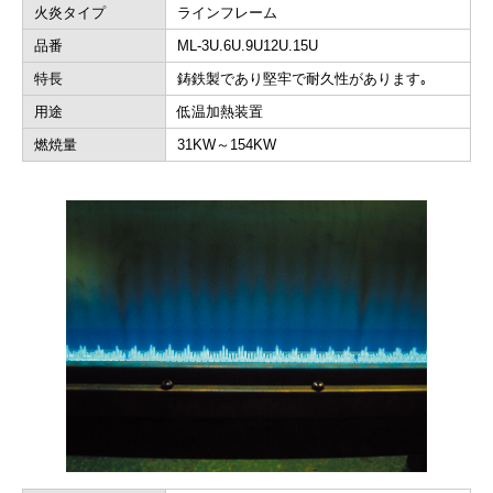
火炎タイプ
ラインフレーム
品番
ML-3U.6U.9U12U.15U
特長
鋳鉄製であり堅牢で耐久性があります｡
用途
低温加熱装置
燃焼量
31KW～154KW