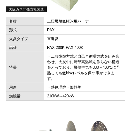
大阪ガス開発当社製造
名称
二段燃焼低NOx用バーナ
形式
PAX
火炎タイプ
直進炎
品番
PAX-200K PAX-400K
・二段燃焼方式と自己再循環方式を組み合
わせ、火炎中に局部高温域を作らない構造
特長
をとっており、燃焼空気を300～400℃に予
熱しても低Noxレベルを保つ事ができま
す。
用途
・熱処理炉・加熱炉
燃焼量
210kW～420kW