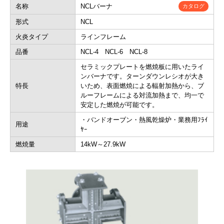
名称
NCLバーナ
カタログ
形式
NCL
火炎タイプ
ラインフレーム
品番
NCL-4 NCL-6 NCL-8
セラミックプレートを燃焼板に用いたライ
ンバーナです。ターンダウンレシオが大き
特長
いため、表面燃焼による輻射加熱から、ブ
ルーフレームによる対流加熱まで、均一で
安定した燃焼が可能です。
・バンドオーブン・熱風乾燥炉・業務用ﾌﾗｲ
用途
ﾔｰ
燃焼量
14kW～27.9kW