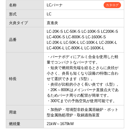
名称
LCバーナ
カタログ
形式
LC
火炎タイプ
直進炎
LC-20K-S LC-50K-S LC-100K-S LC200K-S
LC-400K-S LC-800K-S LC-1600K-S
品番
LC-20K-L LC-50K-L LC-100K-L LC-200K-L
LC-400K-L LC-800K-L LC-1600K-L
・バーナボディにアルミ合金を使用した軽
量でコンパクトなバーナです。
・短炎で燃焼筒先端を絞るとさらに炎径が
小さく、炎長も短くなり設備の特徴に合わ
特長
せて選択できます（S型）。
・炎径が比較的小さく長い炎です（L型）。
・20K～800Kはメインバーナ直接点火であ
るためバーナ周りの配管が簡単です。
・300℃までの予熱空気が使用可能です。
・加熱炉・坩堝型非鉄金属溶融炉・ポット
用途
型金属熱処理炉・取鍋過熱装置
燃焼量
21kW～1679kW