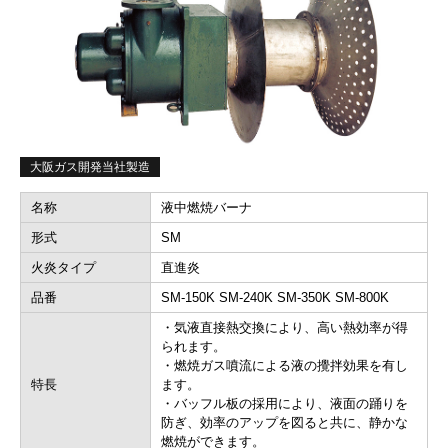
大阪ガス開発当社製造
名称
液中燃焼バーナ
形式
SM
火炎タイプ
直進炎
品番
SM-150K SM-240K SM-350K SM-800K
・気液直接熱交換により、高い熱効率が得
られます。
・燃焼ガス噴流による液の攪拌効果を有し
特長
ます。
・バッフル板の採用により、液面の踊りを
防ぎ、効率のアップを図ると共に、静かな
燃焼ができます。