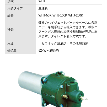
形式
WHJ
火炎タイプ
直進炎
品番
WHJ-50K WHJ-100K WHJ-200K
弊社のハイジェットバーナをベースに希釈
エアーを別系統から導入できます。希釈エ
特長
アーとガス燃焼の加熱冷却制御が容易に出
来ます。ダイレクト着火方式です。
用途
・セラミック焼成炉・その他加熱炉
燃焼量
52kW～207kW