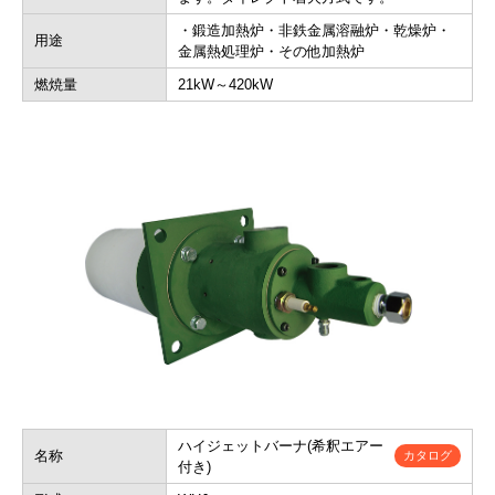
・鍛造加熱炉・非鉄金属溶融炉・乾燥炉・
用途
金属熱処理炉・その他加熱炉
燃焼量
21kW～420kW
ハイジェットバーナ(希釈エアー
名称
カタログ
付き)