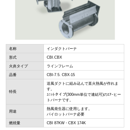
名称
インダクトバーナ
形式
CBI.CBX
火炎タイプ
ラインフレーム
品番
CBI-7.5. CBX-15
送風ダクトに組み込んで直火熱風が作れま
す。
特長
ﾕﾆｯﾄタイプ(300mm単位で連結可)のｴｱｰヒー
トバーナです。
熱風発生器に使用します。
用途
パイロットバーナ必要
燃焼量
CBI 87KW・CBX 174K