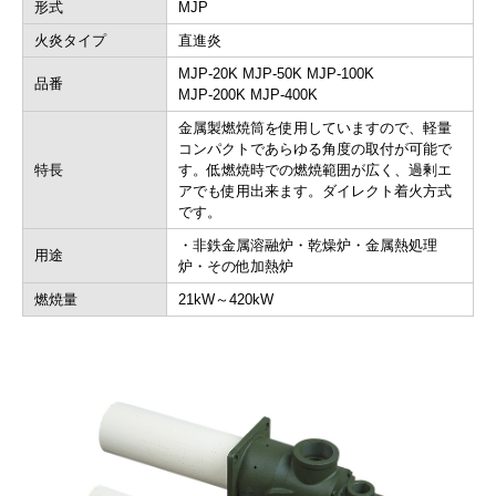
形式
MJP
火炎タイプ
直進炎
MJP-20K MJP-50K MJP-100K
品番
MJP-200K MJP-400K
金属製燃焼筒を使用していますので、軽量
コンパクトであらゆる角度の取付が可能で
特長
す。低燃焼時での燃焼範囲が広く、過剰エ
アでも使用出来ます。ダイレクト着火方式
です。
・非鉄金属溶融炉・乾燥炉・金属熱処理
用途
炉・その他加熱炉
燃焼量
21kW～420kW