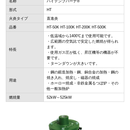
名称
ハイテンプバーナ®
形式
HT
火炎タイプ
直進炎
品番
HT-50K HT-100K HT-200K HT-500K
・低温域から1400℃まで使用可能です。
・広範囲の空気比で安定した燃焼が得られ
ます。
特長
・使用ガス圧が低く、昇圧機等の機器が不
要です。
・ターンダウンが大きいです。
・鋼の鍛造加熱・鋼、銅合金の加熱・鋼の
焼き入れ、焼戻し・磁器の焼成
用途
・ホーロー焼成・非鉄金属るつぼ炉・その
他一般加熱炉
燃焼量
52kW～525kW