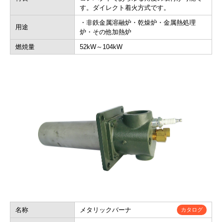
す。ダイレクト着火方式です。
・非鉄金属溶融炉・乾燥炉・金属熱処理
用途
炉・その他加熱炉
燃焼量
52kW～104kW
名称
メタリックバーナ
カタログ