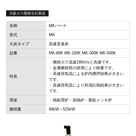
大阪ガス開発当社製造
名称
MKバーナ
形式
MK
火炎タイプ
高速直進炎
品番
MK-80K MK-150K MK-300K MK-500K
・燃焼ガス流速180m/sと高速です。
・金属燃焼筒の採用により軽量です。
・高速排気流による炉内攪拌効果が大きい
特長
です。
・高速排気流により対流伝熱効果が大きい
です。
用途
・熱処理炉・加熱炉・亜鉛メッキ炉
燃焼量
84kW～525kW