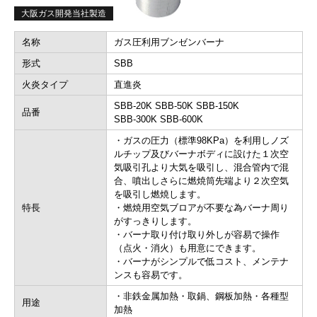
大阪ガス開発当社製造
名称
ガス圧利用ブンゼンバーナ
形式
SBB
火炎タイプ
直進炎
SBB-20K SBB-50K SBB-150K
品番
SBB-300K SBB-600K
・ガスの圧力（標準98KPa）を利用しノズ
ルチップ及びバーナボディに設けた１次空
気吸引孔より大気を吸引し、混合管内で混
合、噴出しさらに燃焼筒先端より２次空気
を吸引し燃焼します。
特長
・燃焼用空気ブロアが不要な為バーナ周り
がすっきりします。
・バーナ取り付け取り外しが容易で操作
（点火・消火）も用意にできます。
・バーナがシンプルで低コスト、メンテナ
ンスも容易です。
・非鉄金属加熱・取鍋、鋼板加熱・各種型
用途
加熱