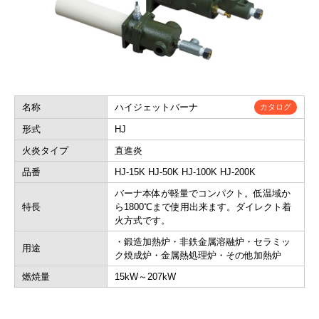
名称
ハイジェットバーナ
カタログ
形式
HJ
火炎タイプ
直進炎
品番
HJ-15K HJ-50K HJ-100K HJ-200K
バーナ本体が軽量でコンパクト。低温域か
特長
ら1800℃まで使用出来ます。ダイレクト着
火方式です。
・鍛造加熱炉・非鉄金属溶融炉・セラミッ
用途
ク焼成炉・金属熱処理炉・その他加熱炉
燃焼量
15kW～207kW