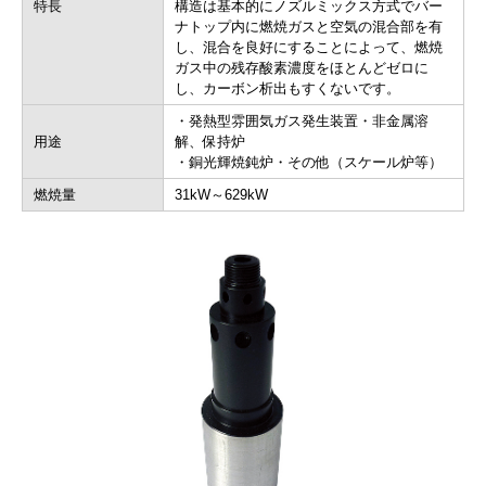
特長
構造は基本的にノズルミックス方式でバー
ナトップ内に燃焼ガスと空気の混合部を有
し、混合を良好にすることによって、燃焼
ガス中の残存酸素濃度をほとんどゼロに
し、カーボン析出もすくないです。
・発熱型雰囲気ガス発生装置・非金属溶
用途
解、保持炉
・銅光輝焼鈍炉・その他（スケール炉等）
燃焼量
31kW～629kW