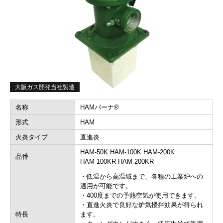
大阪ガス開発当社製造
名称
HAMバーナ®
形式
HAM
火炎タイプ
直進炎
HAM-50K HAM-100K HAM-200K
品番
HAM-100KR HAM-200KR
・低温から高温域まで、各種の工業炉への
適用が可能です。
・400度までの予熱空気が使用できます。
・直進火炎で良好な炉気攪拌効果が得られ
特長
ます。