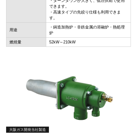
・ターンダウンが大きく、低圧供給で使用
できます。
・高速タイプの先絞り仕様も利用できま
す。
・鋳造加熱炉・非鉄金属の溶融炉・熱処理
用途
炉
燃焼量
52kW～210kW
大阪ガス開発当社製造