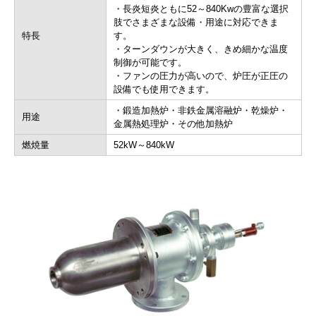
・長炎短炎ともに52～840Kwの豊富な選択
肢でさまざまな設備・用途に対応できま
特長
す。
・ターンダウンが大きく、きめ細かな温度
制御が可能です。
・ファンの圧力が高いので、炉圧が正圧の
設備でも使用できます。
・鍛造加熱炉・非鉄金属溶融炉・乾燥炉・
用途
金属熱処理炉・その他加熱炉
燃焼量
52kW～840kW