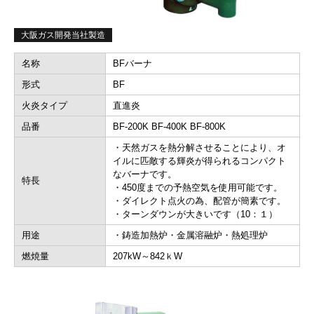
大阪ガス開発当社製造
名称
BFバーナ
形式
BF
火炎タイプ
直進炎
品番
BF-200K BF-400K BF-800K
・天然ガスを熱分解させることにより、オ
イルに匹敵する輝炎が得られるコンパクト
なバーナです。
特長
・450度までの予熱空気を使用可能です。
・ダイレクト点火の為、配管が簡素です。
・ターンダウンが大きいです（10：１）
用途
・鋳造加熱炉・金属溶融炉・熱処理炉
燃焼量
207kW～842ｋW