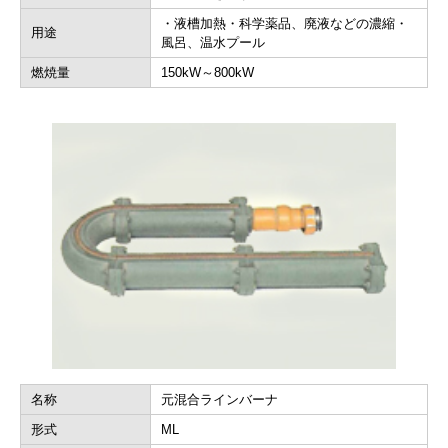
・液槽加熱・科学薬品、廃液などの濃縮・
用途
風呂、温水プール
燃焼量
150kW～800kW
名称
元混合ラインバーナ
形式
ML